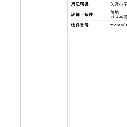
周辺環境
矢野小
角地
設備・条件
ガス本
物件番号
momo0