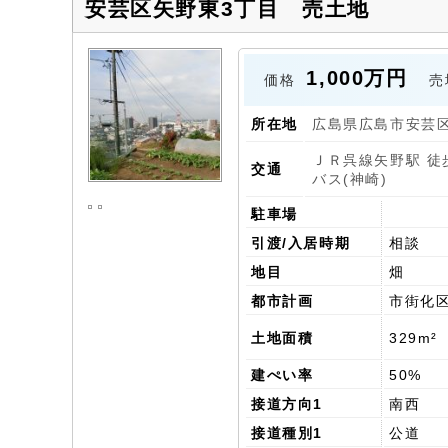
安芸区矢野東3丁目 売土地
1,000万円
価格
売
所在地
広島県広島市安
ＪＲ呉線矢野駅 徒
交通
バス(神崎)
駐車場
引渡/入居時期
相談
地目
畑
都市計画
市街化
土地面積
329m²
建ぺい率
50%
接道方向1
南西
接道種別1
公道